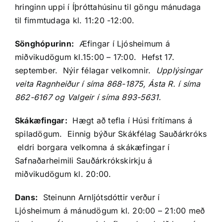
hringinn uppi í Íþróttahúsinu til göngu mánudaga
til fimmtudaga kl. 11:20 -12:00.
Sönghópurinn:
Æfingar í Ljósheimum á
miðvikudögum kl.15:00 – 17:00. Hefst 17.
september. Nýir félagar velkomnir.
Upplýsingar
veita Ragnheiður í síma 868-1875, Ásta R. í síma
862-6167 og Valgeir í síma 893-5631.
Skákæfingar:
Hægt að tefla í Húsi frítímans á
spiladögum. Einnig býður Skákfélag Sauðárkróks
eldri borgara velkomna á skákæfingar í
Safnaðarheimili Sauðárkrókskirkju á
miðvikudögum kl. 20:00.
Dans:
Steinunn Arnljótsdóttir verður í
Ljósheimum á mánudögum kl. 20:00 – 21:00 með