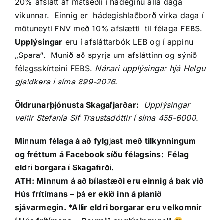
20% afslátt af matseðli í hádeginu alla daga
vikunnar. Einnig er hádegishlaðborð virka daga í
mötuneyti FNV með 10% afslætti til félaga FEBS.
Upplýsingar
eru í afsláttarbók LEB og í appinu
„Spara“. Munið að spyrja um afsláttinn og sýnið
félagsskírteini FEBS.
Nánari upplýsingar hjá Helgu
gjaldkera í síma 899-2076.
Öldrunarþjónusta Skagafjarðar:
Upplýsingar
veitir Stefanía Sif Traustadóttir í síma 455-6000.
Minnum félaga á að fylgjast með tilkynningum
og fréttum á Facebook síðu félagsins:
Félag
eldri borgara í Skagafirði.
ATH: Minnum á að bílastæði eru einnig á bak við
Hús frítímans – þá er ekið inn á planið
sjávarmegin. *Allir eldri borgarar eru velkomnir