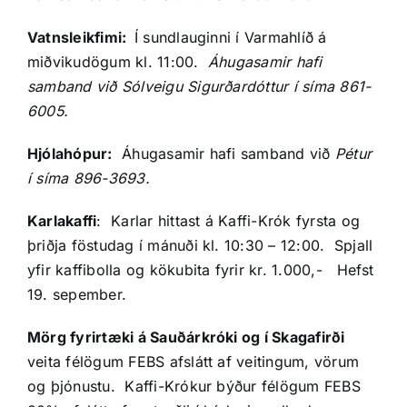
Vatnsleikfimi:
Í sundlauginni í Varmahlíð á
miðvikudögum kl. 11:00.
Áhugasamir hafi
samband við Sólveigu Sigurðardóttur í síma 861-
6005.
Hjólahópur:
Áhugasamir hafi samband við
Pétur
í síma 896-3693.
Karlakaffi
: Karlar hittast á Kaffi-Krók fyrsta og
þriðja föstudag í mánuði kl. 10:30 – 12:00. Spjall
yfir kaffibolla og kökubita fyrir kr. 1.000,- Hefst
19. sepember.
Mörg fyrirtæki á Sauðárkróki og í Skagafirði
veita félögum FEBS afslátt af veitingum, vörum
og þjónustu. Kaffi-Krókur býður félögum FEBS