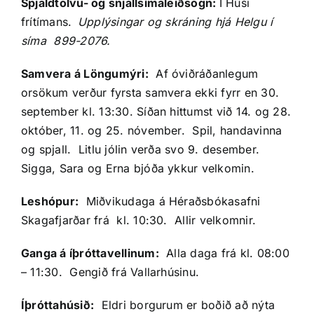
Spjaldtölvu- og snjallsímaleiðsögn:
Í Húsi
frítímans.
Upplýsingar og skráning hjá Helgu í
síma 899-2076.
Samvera á Löngumýri:
Af óviðráðanlegum
orsökum verður fyrsta samvera ekki fyrr en 30.
september kl. 13:30. Síðan hittumst við 14. og 28.
október, 11. og 25. nóvember. Spil, handavinna
og spjall. Litlu jólin verða svo 9. desember.
Sigga, Sara og Erna bjóða ykkur velkomin.
Leshópur:
Miðvikudaga á Héraðsbókasafni
Skagafjarðar frá kl. 10:30. Allir velkomnir.
Ganga á íþróttavellinum:
Alla daga frá kl. 08:00
– 11:30. Gengið frá Vallarhúsinu.
Íþróttahúsið:
Eldri borgurum er boðið að nýta