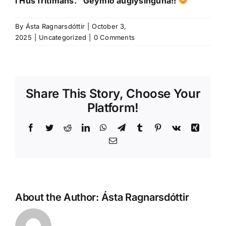
í Hús frítímans. Geymið auglýsinguna!!
By
Ásta Ragnarsdóttir
|
October 3,
2025
|
Uncategorized
|
0 Comments
Share This Story, Choose Your
Platform!
Facebook
Twitter
Reddit
LinkedIn
WhatsApp
Telegram
Tumblr
Pinterest
Vk
Xing
Email
About the Author:
Ásta Ragnarsdóttir