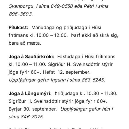
Svanborgu í síma 849-0558 eða Pétri í síma
896-3693.
Pílukast:
Mánudaga og þriðjudaga í Húsi
frítímans kl. 10:00 – 12:00. Þarf ekki að skrá sig,
bara að mæta.
Jóga á Sauðárkróki:
Föstudaga í Húsi frítímans
kl. 10:00 – 11:00. Sigríður H. Sveinsdóttir stýrir
jóga fyrir 60+. Hefst 12. september.
Upplýsingar gefur Ingunn í síma 863-5245.
Jóga á Löngumýri:
Þriðjudaga kl. 10:30 – 11:30.
Sigríður H. Sveinsdóttir stýrir jóga fyrir 60+.
Byrjar 30. september.
Upplýsingar gefur hún í
síma 846-7075
.