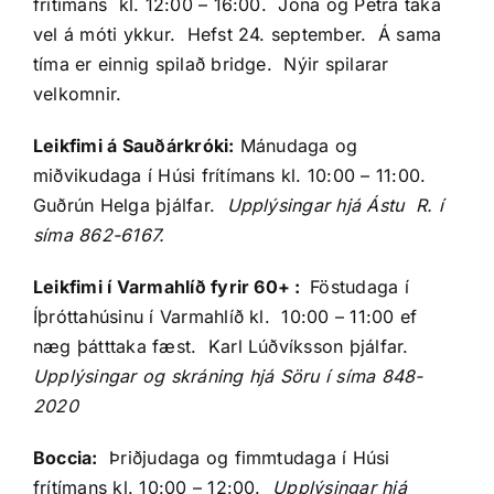
frítímans kl. 12:00 – 16:00. Jóna og Petra taka
vel á móti ykkur. Hefst 24. september. Á sama
tíma er einnig spilað bridge. Nýir spilarar
velkomnir.
Leikfimi á Sauðárkróki:
Mánudaga og
miðvikudaga í Húsi frítímans kl. 10:00 – 11:00.
Guðrún Helga þjálfar.
Upplýsingar hjá Ástu R. í
síma 862-6167.
Leikfimi í Varmahlíð fyrir 60+ :
Föstudaga í
Íþróttahúsinu í Varmahlíð kl. 10:00 – 11:00 ef
næg þátttaka fæst. Karl Lúðvíksson þjálfar.
Upplýsingar og skráning hjá Söru í síma 848-
2020
Boccia:
Þriðjudaga og fimmtudaga í Húsi
frítímans kl. 10:00 – 12:00.
Upplýsingar hjá