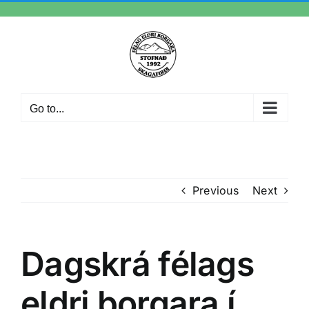
Skip
to
content
Go to...
Previous
Next
Dagskrá félags
eldri borgara í