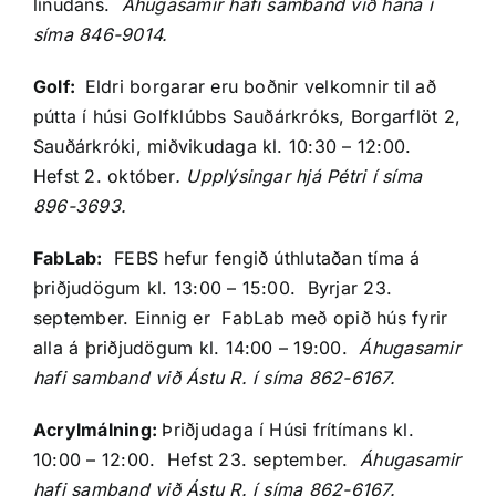
línudans.
Áhugasamir hafi samband við hana í
síma 846-9014.
Golf:
Eldri borgarar eru boðnir velkomnir til að
pútta í húsi Golfklúbbs Sauðárkróks, Borgarflöt 2,
Sauðárkróki, miðvikudaga kl. 10:30 – 12:00.
Hefst 2. október
. Upplýsingar hjá Pétri í síma
896-3693.
FabLab:
FEBS hefur fengið úthlutaðan tíma á
þriðjudögum kl. 13:00 – 15:00. Byrjar 23.
september. Einnig er FabLab með opið hús fyrir
alla á þriðjudögum kl. 14:00 – 19:00.
Áhugasamir
hafi samband við Ástu R. í síma 862-6167.
Acrylmálning:
Þriðjudaga í Húsi frítímans kl.
10:00 – 12:00. Hefst 23. september.
Áhugasamir
hafi samband við Ástu R. í síma 862-6167.