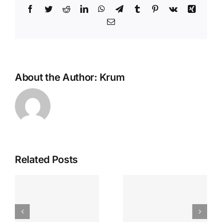
Facebook
Twitter
Reddit
LinkedIn
WhatsApp
Telegram
Tumblr
Pinterest
Vk
Xing
Email
About the Author:
Krum
Related Posts
Dagskrá
félags eldri
Aðalfundur
borgara í