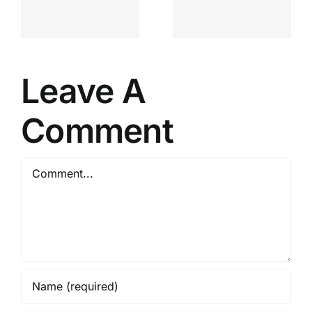
FEBS
6
Skagafirði
30.03.2026
til vors
2026.
Leave A
Comment
Comment