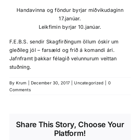
Handavinna og föndur byrjar miðvikudaginn
17.janúar.
Leikfimin byrjar 10.janúar.
F.E.B.S. sendir Skagfirðingum öllum óskir um
gleðileg jól – farsæld og frið á komandi ári.
Jafnframt þakkar félagið velunnurum veittan
stuðning.
By
Krum
|
December 30, 2017
|
Uncategorized
|
0
Comments
Share This Story, Choose Your
Platform!