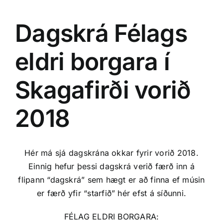
Dagskrá Félags
eldri borgara í
Skagafirði vorið
2018
Hér má sjá dagskrána okkar fyrir vorið 2018.
Einnig hefur þessi dagskrá verið færð inn á
flipann “dagskrá” sem hægt er að finna ef músin
er færð yfir “starfið” hér efst á síðunni.
FÉLAG ELDRI BORGARA: