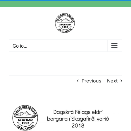
Skip
to
content
Go to...
Previous
Next
View
Larger
Image