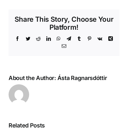
Share This Story, Choose Your
Platform!
Facebook
Twitter
Reddit
LinkedIn
WhatsApp
Telegram
Tumblr
Pinterest
Vk
Xing
Email
About the Author:
Ásta Ragnarsdóttir
Related Posts