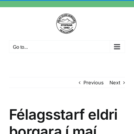
Skip
to
content
Go to...
Previous
Next
Félagsstarf eldri
borgara í maí.