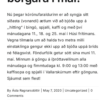
Nú þegar kórónufaraldurinn er að syngja sitt
síðasta (vonandi) ætlum við að bjóða upp á
,,hitting“ í bingó, spjalli, kaffi og með því
mánudagana 11., 18. og 25. maí í Húsi frítímans.
Vegna tilmæla um að halda tvo metra milli
einstaklinga gengur ekki upp að bjóða uppá brids
né félagsvist. Föndurfólk getur sótt sína muni 11.
maí. Minnum á göngu á íþróttavellinum alla
mánudaga og fimmtudaga kl. 9:00 og 13:00 með
kaffisopa og spjalli í Vallarskúrnum eftir gönguna.
Sjáumst sem flest!
By
Ásta Ragnarsdóttir
|
May 7, 2020
|
Uncategorized
|
0
Comments