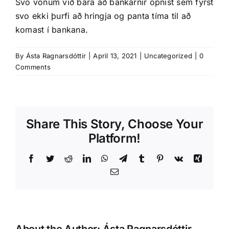
Svo vonum við bara að bankarnir opnist sem fyrst
svo ekki þurfi að hringja og panta tíma til að
komast í bankana.
By
Ásta Ragnarsdóttir
|
April 13, 2021
|
Uncategorized
|
0
Comments
Share This Story, Choose Your
Platform!
Facebook
Twitter
Reddit
LinkedIn
WhatsApp
Telegram
Tumblr
Pinterest
Vk
Xing
Email
About the Author:
Ásta Ragnarsdóttir