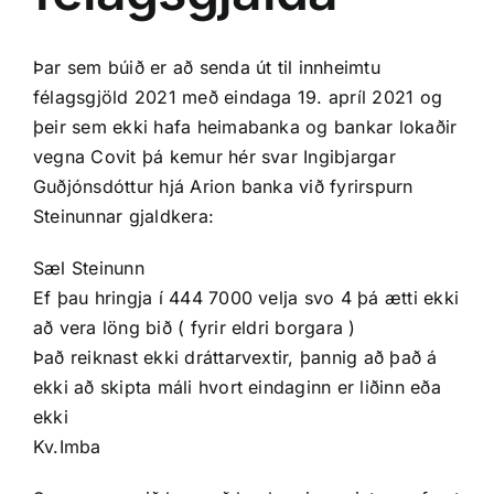
Þar sem búið er að senda út til innheimtu
félagsgjöld 2021 með eindaga 19. apríl 2021 og
þeir sem ekki hafa heimabanka og bankar lokaðir
vegna Covit þá kemur hér svar Ingibjargar
Guðjónsdóttur hjá Arion banka við fyrirspurn
Steinunnar gjaldkera:
Sæl Steinunn
Ef þau hringja í 444 7000 velja svo 4 þá ætti ekki
að vera löng bið ( fyrir eldri borgara )
Það reiknast ekki dráttarvextir, þannig að það á
ekki að skipta máli hvort eindaginn er liðinn eða
ekki
Kv.Imba