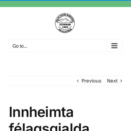
Skip
to
content
Go to...
Previous
Next
Innheimta
félagsgjalda