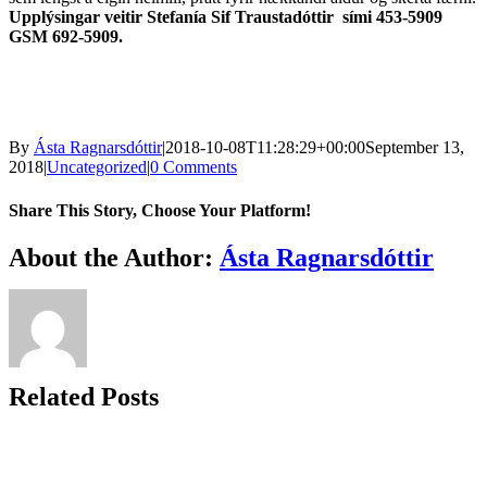
Upplýsingar veitir Stefanía Sif Traustadóttir sími 453-5909
GSM 692-5909.
By
Ásta Ragnarsdóttir
|
2018-10-08T11:28:29+00:00
September 13,
2018
|
Uncategorized
|
0 Comments
Share This Story, Choose Your Platform!
Facebook
Twitter
Reddit
LinkedIn
WhatsApp
Telegram
Tumblr
Pinterest
Vk
Xing
Email
About the Author:
Ásta Ragnarsdóttir
Related Posts