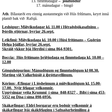
13. fimmtudagur
– jólafundur
17. mánudagur – bingó
Ath
. Bílastæði eru einnig austanmegin við Hús frítímans, keyrt inná
planið bak við Rafsjá.
Leshópur: Miðvikudagar kl. 11.00 í Héraðsbókasafninu –
Þórdís stjórnar, byrjar 26.sept.
Leikfimi: Miðvikudaga kl. 10.00 í Húsi frítímans – Guðrún
Helga þjálfar, byrjar 26.sept.
Skráið ykkur hjá Herdísi í síma 864-9301.
Boccia: Hús frítímans þriðjudaga og fimmtudaga kl. 10.00 –
12.00
Gönguhópurinn: Mánudögum og fimmtudögum kl 08.30.
Mæting við Vallarhúsið á íþróttavellinum.
Kórinn: Æfingar í Ljósheimum á miðvikudögum kl. 15.00-
17.00. Nýir félagar velkomnir.
Uppýsingar veita Krummi í síma 848-8327 ,
Bíbí í síma 453-
5352 og Dísa í síma 898-6956.
Skákæfingar: Eldri borgarar eru boðnir velkomnir á
skákæfingar hjá skákfélaginu í Safnaðarheimilinu á