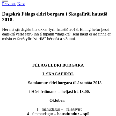
Previous
Next
Dagskrá Félags eldri borgara í Skagafirði haustið
2018.
Hér má sjá dagskrána okkar fyrir haustið 2018. Einnig hefur þessi
dagskrá verið færð inn á flipann “dagskrá” sem hægt er að finna ef
músin er færð yfir “starfið” hér efst á síðunni.
FÉLAG
ELDRI BORGARA
Í SKAGAFIRÐI.
Samkomur eldri borgara til áramóta 2018
í Húsi frítímans – hefjast kl. 13.00.
Október:
1. mánudagur – félagsvist
4. fimmtudagur –
haustfundur – spil