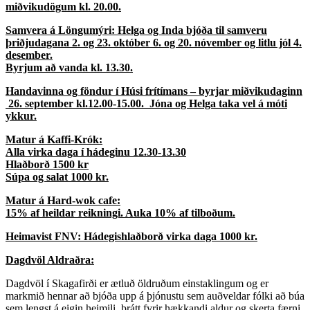
miðvikudögum kl. 20.00.
Samvera á Löngumýri: Helga og Inda bjóða til samveru
þriðjudagana 2. og 23. október 6.
og 20. nóvember og litlu jól 4.
desember.
Byrjum að vanda kl. 13.30.
Handavinna og föndur í Húsi frítímans – byrjar miðvikudaginn
26. september kl.12.00-15.00. Jóna og Helga taka vel á móti
ykkur.
Matur á Kaffi-Krók:
Alla virka daga í hádeginu 12.30-13.30
Hlaðborð 1500 kr
Súpa og salat 1000 kr.
Matur á Hard-wok cafe:
15% af heildar reikningi. Auka 10% af tilboðum.
Heimavist FNV: Hádegishlaðborð virka daga 1000 kr.
Dagdvöl Aldraðra:
Dagdvöl í Skagafirði er ætluð öldruðum einstaklingum og er
markmið hennar að bjóða upp á þjónustu sem auðveldar fólki að búa
sem lengst á eigin heimili, þrátt fyrir hækkandi aldur og skerta færni.