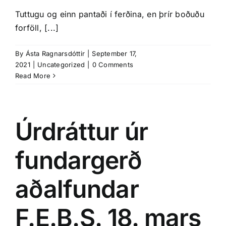
Tuttugu og einn pantaði í ferðina, en þrír boðuðu
forföll, [...]
By
Ásta Ragnarsdóttir
|
September 17,
2021
|
Uncategorized
|
0 Comments
Read More
Úrdráttur úr
fundargerð
aðalfundar
F.E.B.S. 18. mars