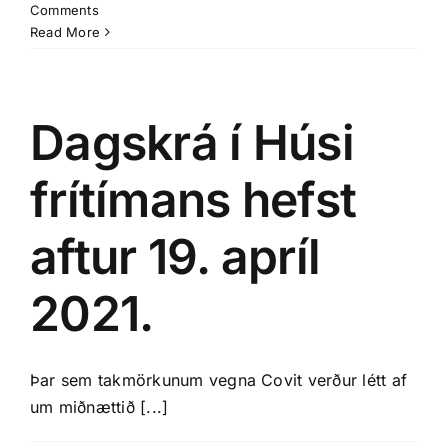
Comments
Read More
Dagskrá í Húsi
frítímans hefst
aftur 19. apríl
2021.
Þar sem takmörkunum vegna Covit verður létt af
um miðnættið [...]