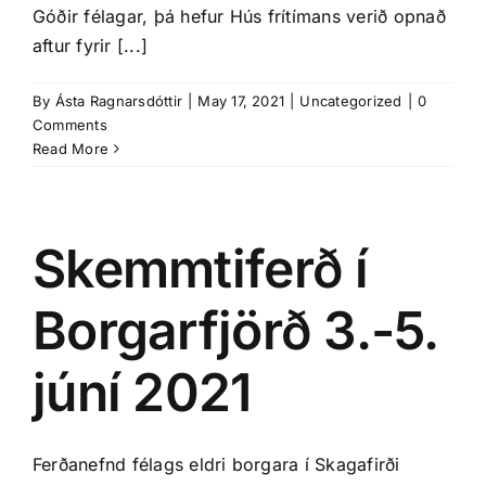
Góðir félagar, þá hefur Hús frítímans verið opnað
aftur fyrir [...]
By
Ásta Ragnarsdóttir
|
May 17, 2021
|
Uncategorized
|
0
Comments
Read More
Skemmtiferð í
Borgarfjörð 3.-5.
júní 2021
Ferðanefnd félags eldri borgara í Skagafirði