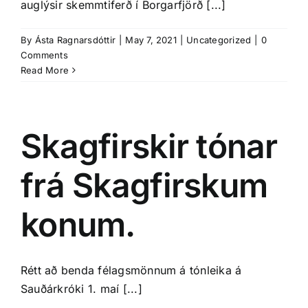
auglýsir skemmtiferð í Borgarfjörð [...]
By
Ásta Ragnarsdóttir
|
May 7, 2021
|
Uncategorized
|
0
Comments
Read More
Skagfirskir tónar
frá Skagfirskum
konum.
Rétt að benda félagsmönnum á tónleika á
Sauðárkróki 1. maí [...]