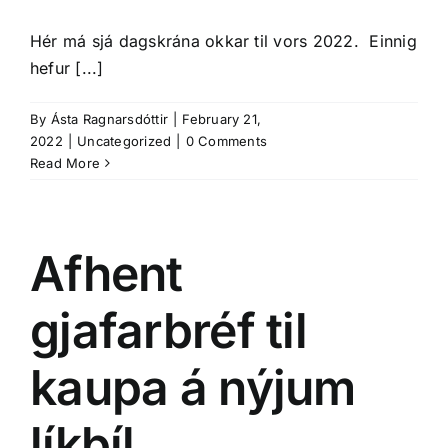
Hér má sjá dagskrána okkar til vors 2022. Einnig
hefur [...]
By
Ásta Ragnarsdóttir
|
February 21,
2022
|
Uncategorized
|
0 Comments
Read More
Afhent
gjafarbréf til
kaupa á nýjum
líkbíl.