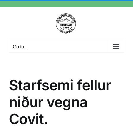
Skip
to
content
Go to...
Starfsemi fellur
niður vegna
Covit.